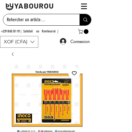
YABOUROU
+229 0165 511 111
| Satisfait ou Remboursé |
Connexion
XOF (CFA)