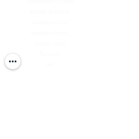
Confidentialités et Sécurité
Méthodes de paiement
Commandes en Gros
Expédition et Retours
Points de contact
Plan du site
FAQ
Tous les articles
Compte Client
Publications
A propos
Contact
Partenariat
Candidature