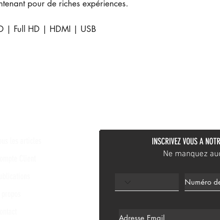
tenant pour de riches expériences.
ED | Full HD | HDMI | USB
ous les articles
INSCRIVEZ VOUS A NOTR
Ne manquez aucu
ompte Client
ublications
 propos
ontact