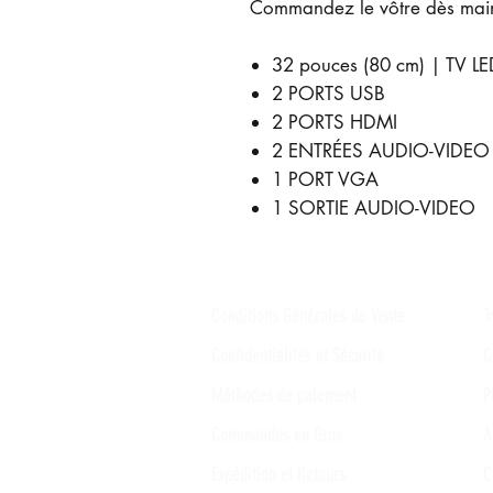
Commandez le vôtre dès main
32 pouces (80 cm) | TV L
2 PORTS USB
2 PORTS HDMI
2 ENTRÉES AUDIO-VIDEO
1 PORT VGA
1 SORTIE AUDIO-VIDEO
Conditions Générales de Vente
T
Confidentialités et Sécurité
C
Méthodes de paiement
P
Commandes en Gros
A
Expédition et Retours
C