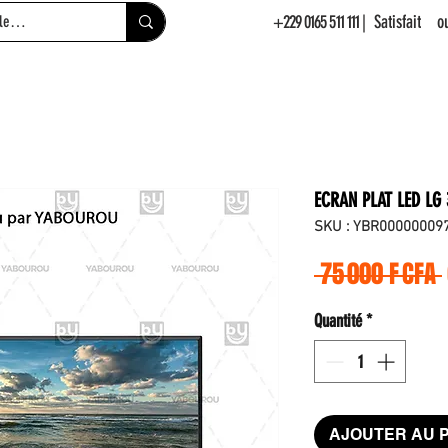
+229 0165 511 111
| Satisfait 
ECRAN PLAT LED LG
SKU : YBR00000009
 75 000 F CFA 
Quantité
*
AJOUTER AU 