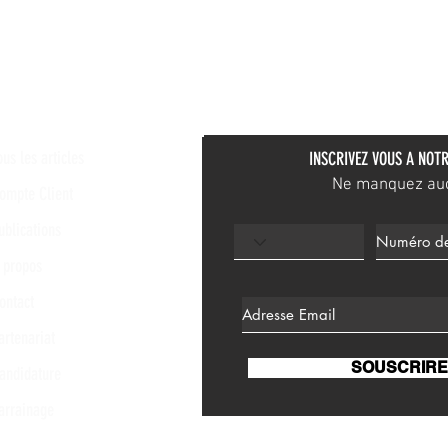
ous les articles
INSCRIVEZ VOUS A NOTR
Ne manquez aucu
ompte Client
ublications
 propos
ontact
artenariat
SOUSCRIRE
andidature
arrainage