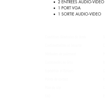
2 ENTRÉES AUDIO-VIDEO
1 PORT VGA
1 SORTIE AUDIO-VIDEO
Conditions Générales de Vente
T
Confidentialités et Sécurité
C
Méthodes de paiement
P
Commandes en Gros
A
Expédition et Retours
C
Points de contact
P
Plan du site
C
FAQ
P