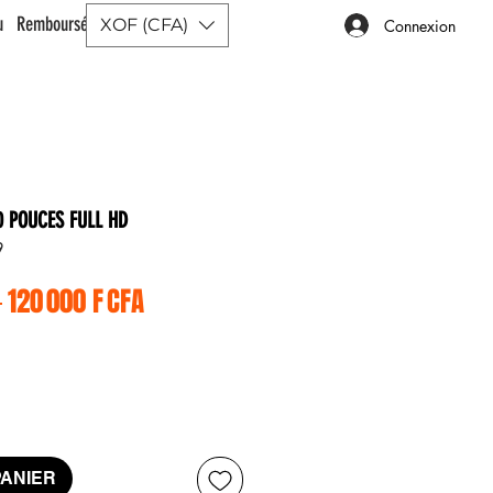
ou Remboursé |
XOF (CFA)
Connexion
 POUCES FULL HD
9
Prix original
Prix promotionnel
 
120 000 F CFA
PANIER