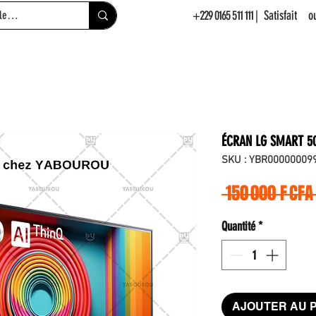
+229 0165 511 111
| Satisfait 
ÉCRAN LG SMART 50
SKU : YBR00000009
 150 000 F CFA
Quantité
*
AJOUTER AU 