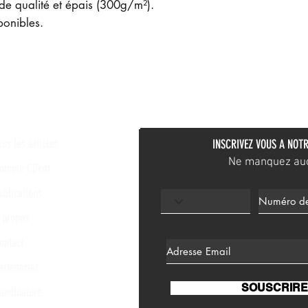
de qualité et épais (300g/m²).
ponibles.
ous les articles
INSCRIVEZ VOUS A NOTR
Ne manquez aucu
ompte Client
ublications
 propos
ontact
artenariat
SOUSCRIRE
andidature