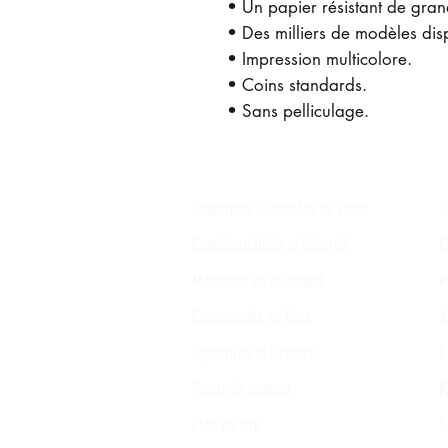
• Un papier résistant de gran
• Des milliers de modèles dis
• Impression multicolore.
• Coins standards.
• Sans pelliculage.
Conditions Générales de Vente
T
Confidentialités et Sécurité
C
Méthodes de paiement
P
Commandes en Gros
A
Expédition et Retours
C
Points de contact
P
Plan du site
C