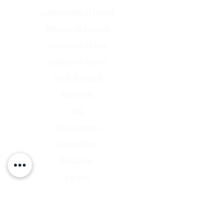
Confidentialités et Sécurité
Méthodes de paiement
Commandes en Gros
Expédition et Retours
Points de contact
Plan du site
FAQ
Tous les articles
Compte Client
Publications
A propos
Contact
Partenariat