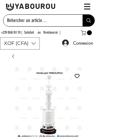
YABOUROU
+229 0165 511 111
| Satisfait ou Remboursé |
Connexion
XOF (CFA)