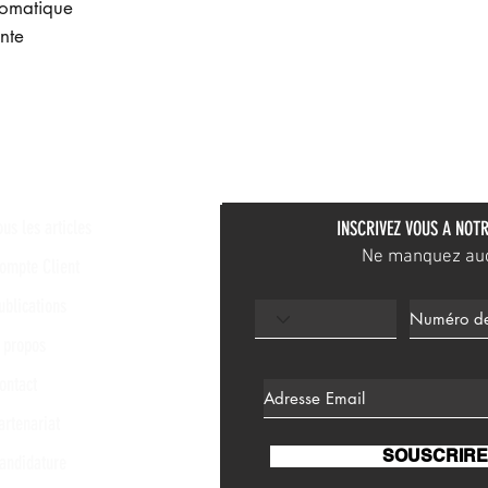
tomatique
nte
ous les articles
INSCRIVEZ VOUS A NOTR
Ne manquez aucu
ompte Client
ublications
 propos
ontact
artenariat
SOUSCRIRE
andidature