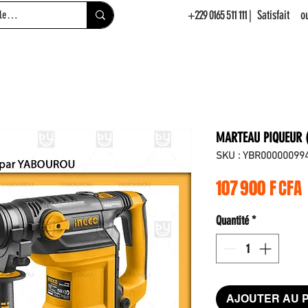
+229 0165 511 111
| Satisfait 
MARTEAU PIQUEUR 
SKU : YBR00000099
P
107 900 F CFA
Quantité
*
AJOUTER AU 