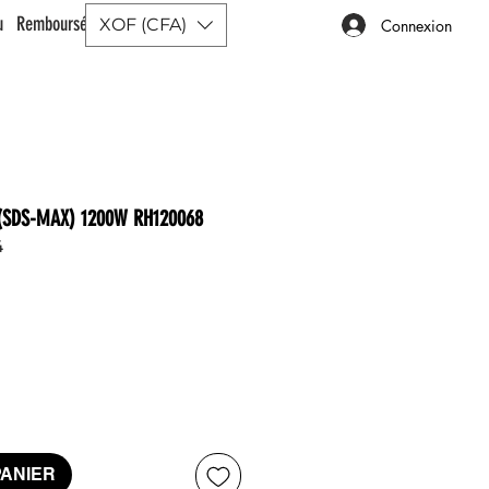
ou Remboursé |
XOF (CFA)
Connexion
(SDS-MAX) 1200W RH120068
4
rix
PANIER