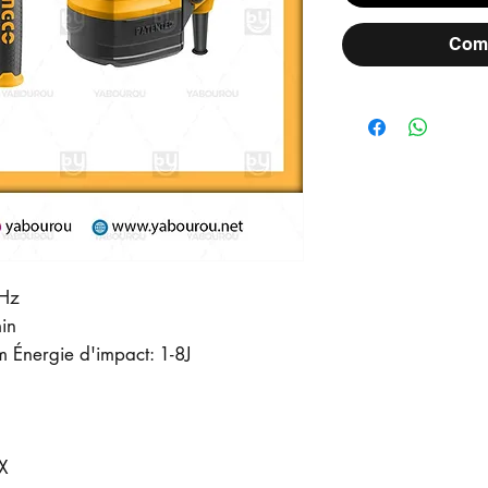
Comm
0Hz
min
 Énergie d'impact: 1-8J
X