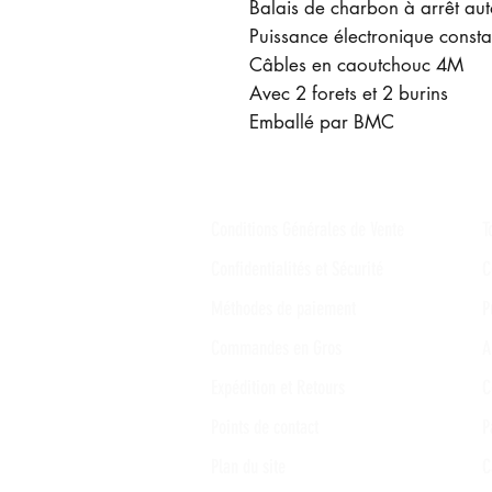
Balais de charbon à arrêt au
Puissance électronique consta
Câbles en caoutchouc 4M
Avec 2 forets et 2 burins
Emballé par BMC
Conditions Générales de Vente
T
Confidentialités et Sécurité
C
Méthodes de paiement
P
Commandes en Gros
A
Expédition et Retours
C
Points de contact
P
Plan du site
C