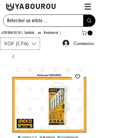
YABOUROU
+229 0165 511 111
| Satisfait ou Remboursé |
Connexion
XOF (CFA)