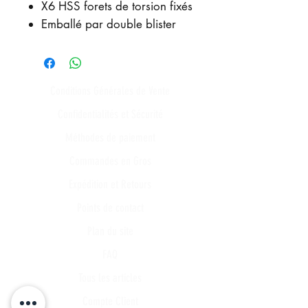
X6 HSS forets de torsion fixés
Emballé par double blister
Conditions Générales de Vente
Confidentialités et Sécurité
Méthodes de paiement
Commandes en Gros
Expédition et Retours
Points de contact
Plan du site
FAQ
Tous les articles
Compte Client