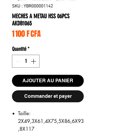
SKU : YBR000001142
MECHES A METAU HSS 06PCS
AKDB1065
Prix
1 100 F CFA
Quantité
*
AJOUTER AU PANIER
Commander et payer
Taille:
2X49,3X61,4X75,5X86,6X93
,8X117