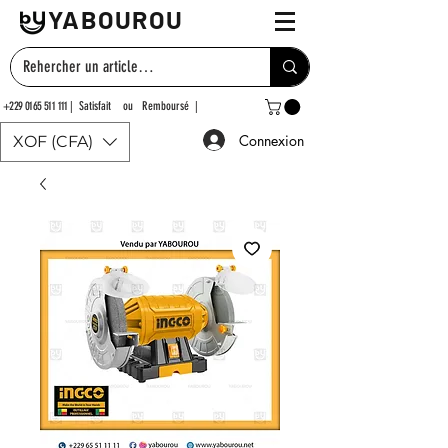
YABOUROU
+229 0165 511 111
| Satisfait ou Remboursé |
Connexion
XOF (CFA)