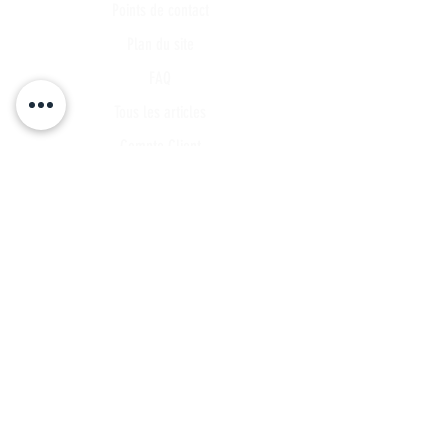
Points de contact
Plan du site
FAQ
Tous les articles
Compte Client
Publications
A propos
Contact
Partenariat
Candidature
Parrainage
INSCRIVEZ VOUS A NOTRE LISTE DE
DIFFUSSION
Ne manquez aucune actualités...