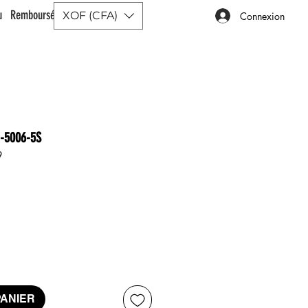
ou Remboursé |
XOF (CFA)
Connexion
-5006-5S
9
ix
PANIER