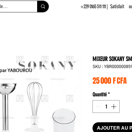
+229 0165 511 111
| Satisfait 
MIXEUR SOKANY SM
SKU : YBR00000085
Pr
25 000 F CFA
Quantité
*
AJOUTER AU 