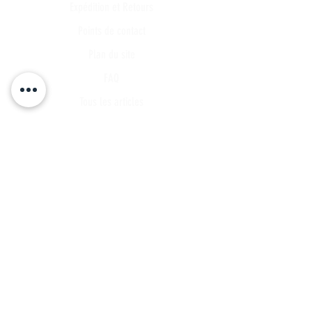
Expédition et Retours
Points de contact
Plan du site
FAQ
Tous les articles
Compte Client
Publications
A propos
Contact
Partenariat
Candidature
Parrainage
INSCRIVEZ VOUS A NOTRE LISTE DE
DIFFUSSION