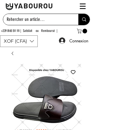
YABOUROU
+229 0165 511 111
| Satisfait ou Remboursé |
Connexion
XOF (CFA)