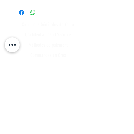
Conditions Générales de Vente
Confidentialités et Sécurité
Méthodes de paiement
Commandes en Gros
Expédition et Retours
Points de contact
Plan du site
FAQ
Tous les articles
Compte Client
Publications