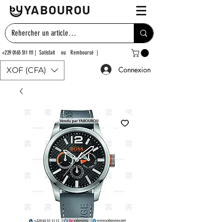
YABOUROU
+229 0165 511 111
| Satisfait ou Remboursé |
Connexion
XOF (CFA)