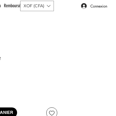
ou Remboursé |
XOF (CFA)
Connexion
2
Prix
PANIER