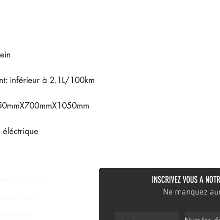
rein
t: inférieur à 2.1L/100km
 1950mmX700mmX1050mm
 éléctrique
ous les articles
INSCRIVEZ VOUS A NOTR
Ne manquez aucu
ompte Client
ublications