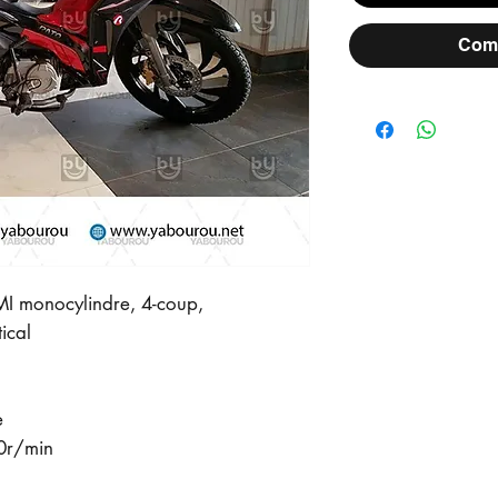
Comm
I monocylindre, 4-coup,
tical
e
0r/min