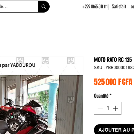
+229 0165 511 111
| Satisfait 
MOTO RATO RC 125
SKU : YBR00000188
525 000 F CFA
Quantité
*
AJOUTER AU 