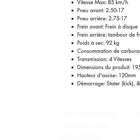
Vitesse Max: 85 km/h
Pneu avant: 2.50-17
Pneu arrière: 2.75-17
Frein avant: Frein à disque
Frein arrière: tambour de f
Poids à sec: 92 kg
Consommation de carburan
Transmission: 4 Vitesses
Dimensions du produit:
Hauteur d'assise: 120mm
Démarrage: Stater (kick), &
Conditions Générales de Vente
T
Confidentialités et Sécurité
C
Méthodes de paiement
P