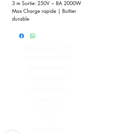
3 m Sortie: 250V ~ 8A 2000W
Max Charge rapide | Boîtier
durable
Conditions Générales de Vente
Confidentialités et Sécurité
Méthodes de paiement
Commandes en Gros
Expédition et Retours
Points de contact
Plan du site
FAQ
Tous les articles