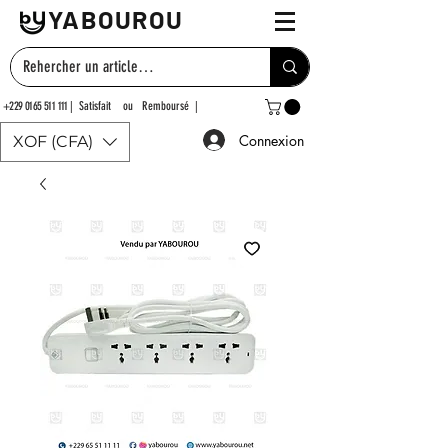
YABOUROU
+229 0165 511 111
| Satisfait ou Remboursé |
Connexion
XOF (CFA)