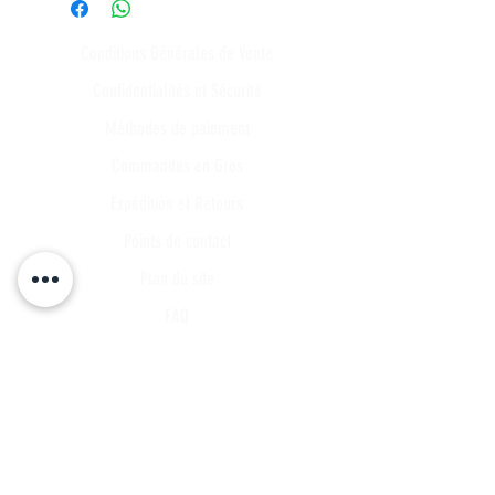
Conditions Générales de Vente
Confidentialités et Sécurité
Méthodes de paiement
Commandes en Gros
Expédition et Retours
Points de contact
Plan du site
FAQ
Tous les articles
Compte Client
Publications
A propos