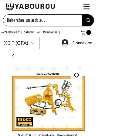
YABOUROU
+229 0165 511 111
| Satisfait ou Remboursé |
Connexion
XOF (CFA)