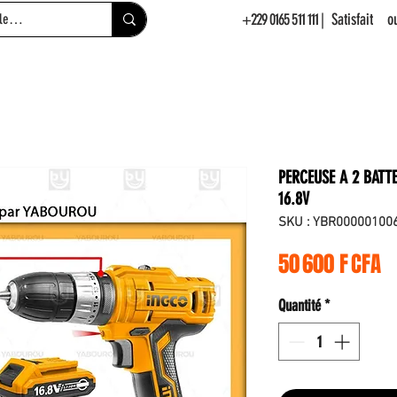
+229 0165 511 111
| Satisfait 
PERCEUSE A 2 BATTE
16.8V
SKU : YBR00000100
Pr
50 600 F CFA
Quantité
*