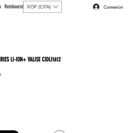
ou Remboursé |
XOF (CFA)
Connexion
RIES LI-ION+ VALISE CIDLI1612
6
ix