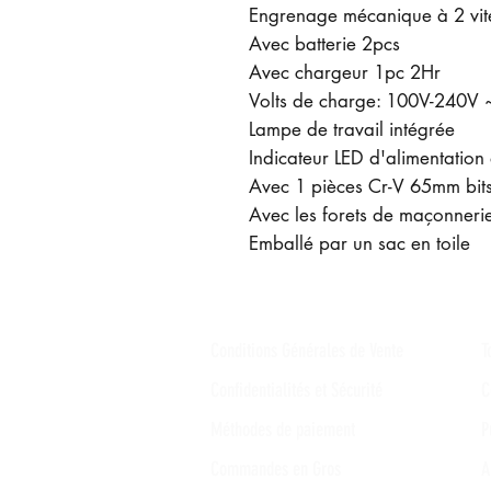
Engrenage mécanique à 2 vit
Avec batterie 2pcs
Avec chargeur 1pc 2Hr
Volts de charge: 100V-240V 
Lampe de travail intégrée
Indicateur LED d'alimentation 
Avec 1 pièces Cr-V 65mm bit
Avec les forets de maçonner
Emballé par un sac en toile
Conditions Générales de Vente
T
Confidentialités et Sécurité
C
Méthodes de paiement
P
Commandes en Gros
A