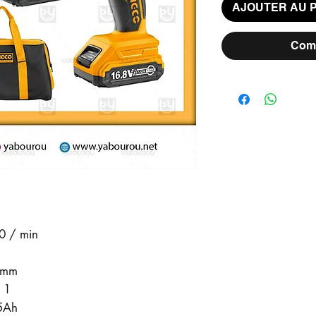
AJOUTER AU 
Comm
50 / min
0 mm
 1
.5Ah