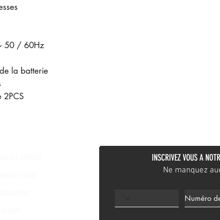
esses
~ 50 / 60Hz
de la batterie
s
ie 2PCS
ous les articles
INSCRIVEZ VOUS A NOTR
Ne manquez aucu
ompte Client
ublications
 propos