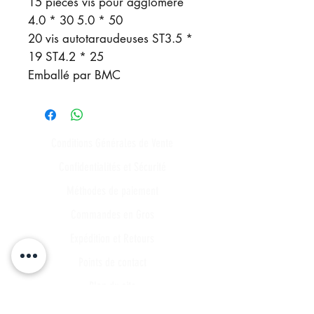
15 pièces vis pour aggloméré
4.0 * 30 5.0 * 50
20 vis autotaraudeuses ST3.5 *
19 ST4.2 * 25
Emballé par BMC
Conditions Générales de Vente
Confidentialités et Sécurité
Méthodes de paiement
Commandes en Gros
Expédition et Retours
Points de contact
Plan du site
FAQ