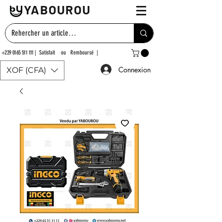
YABOUROU
+229 0165 511 111
| Satisfait ou Remboursé |
Connexion
XOF (CFA)