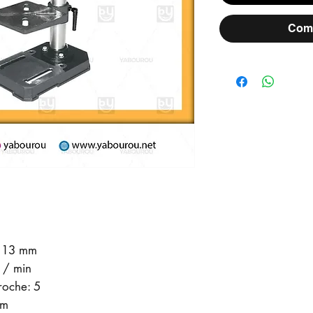
Comm
: 13 mm
r / min
roche: 5
mm