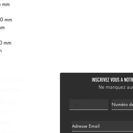
46 mm
160 mm
mm
90 mm
n
ous les articles
INSCRIVEZ VOUS A NOTR
Ne manquez aucu
ompte Client
ublications
 propos
ontact