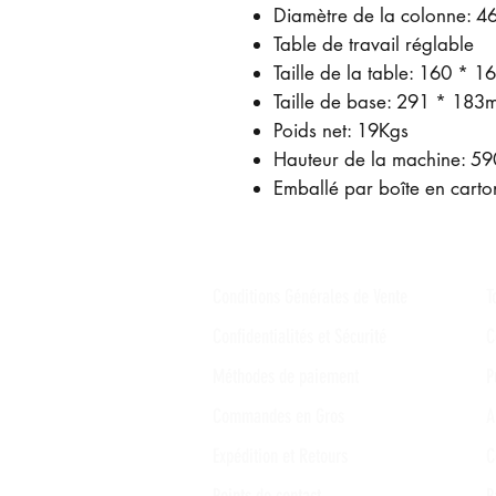
Diamètre de la colonne: 
Table de travail réglable
Taille de la table: 160 * 
Taille de base: 291 * 183
Poids net: 19Kgs
Hauteur de la machine: 5
Emballé par boîte en carto
Conditions Générales de Vente
T
Confidentialités et Sécurité
C
Méthodes de paiement
P
Commandes en Gros
A
Expédition et Retours
C