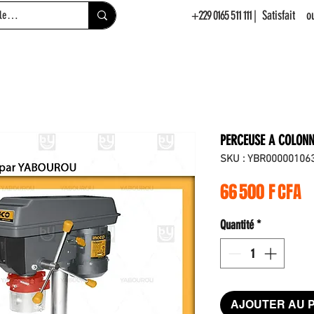
+229 0165 511 111
| Satisfait 
PERCEUSE A COLON
SKU : YBR00000106
Pr
66 500 F CFA
Quantité
*
AJOUTER AU 