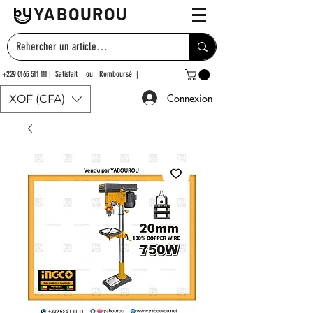
YABOUROU
+229 0165 511 111
| Satisfait ou Remboursé |
Connexion
XOF (CFA)