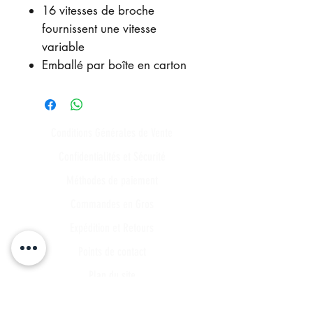
16 vitesses de broche
fournissent une vitesse
variable
Emballé par boîte en carton
Conditions Générales de Vente
Confidentialités et Sécurité
Méthodes de paiement
Commandes en Gros
Expédition et Retours
Points de contact
Plan du site
FAQ