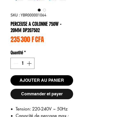
SKU : YBR000001064
PERCEUSE A COLONNE 750W -
20MM DP207502
Prix
235 300 F CFA
Quantité
*
AJOUTER AU PANIER
Commander et payer
Tension: 220-240V ~ 50Hz
Capacité de perçage max.: