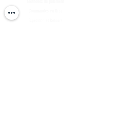
Méthodes de paiement
Commandes en Gros
Expédition et Retours
Points de contact
Plan du site
FAQ
Tous les articles
Compte Client
Publications
A propos
Contact
Partenariat
Candidature
Parrainage