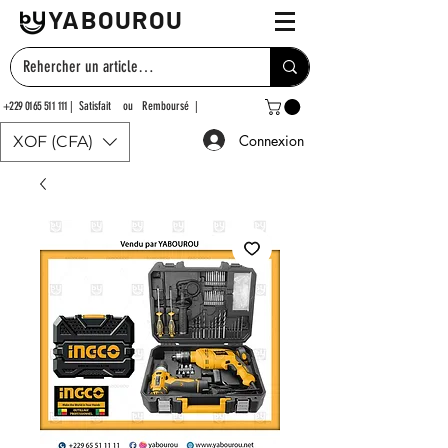
YABOUROU
+229 0165 511 111
| Satisfait ou Remboursé |
Connexion
XOF (CFA)