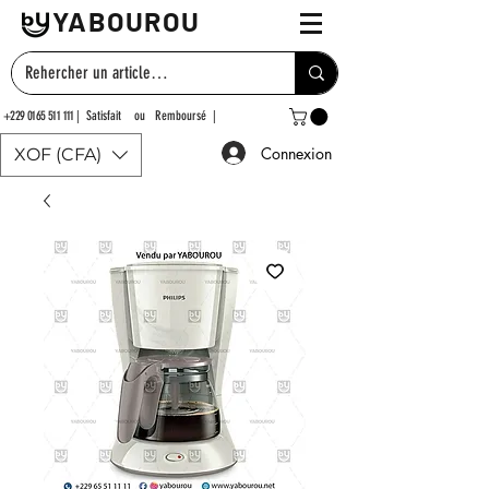
YABOUROU
+229 0165 511 111
| Satisfait ou Remboursé |
Connexion
XOF (CFA)