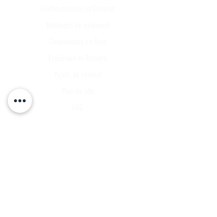
Confidentialités et Sécurité
Méthodes de paiement
Commandes en Gros
Expédition et Retours
Points de contact
Plan du site
FAQ
Tous les articles
Compte Client
Publications
A propos
Contact
Partenariat