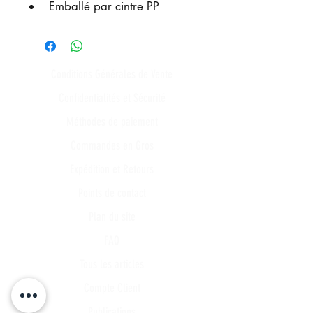
Emballé par cintre PP
Conditions Générales de Vente
Confidentialités et Sécurité
Méthodes de paiement
Commandes en Gros
Expédition et Retours
Points de contact
Plan du site
FAQ
Tous les articles
Compte Client
Publications