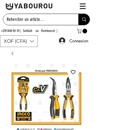
YABOUROU
+229 0165 511 111
| Satisfait ou Remboursé |
Connexion
XOF (CFA)