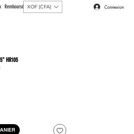
ou Remboursé |
XOF (CFA)
Connexion
.5" HR105
1
x
PANIER