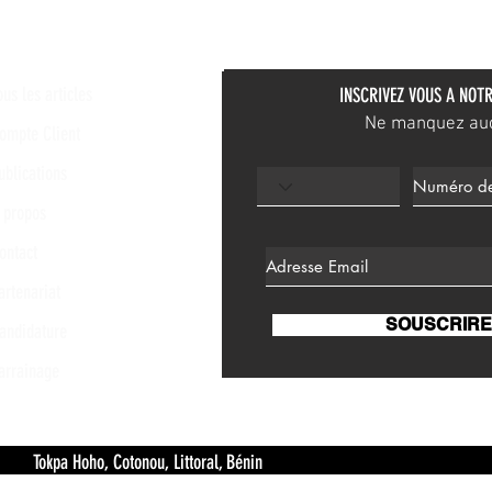
ous les articles
INSCRIVEZ VOUS A NOTR
Ne manquez aucu
ompte Client
ublications
 propos
ontact
artenariat
SOUSCRIRE
andidature
arrainage
 Hoho, Cotonou, Littoral, Bénin