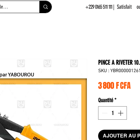
+229 0165 511 111
| Satisfait 
PINCE A RIVETER 10
SKU : YBR00000126
Pri
3 800 F CFA
Quantité
*
AJOUTER AU 