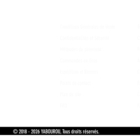
Conditions Générales de Vente
T
Confidentialités et Sécurité
C
Méthodes de paiement
P
Commandes en Gros
A
Expédition et Retours
C
Points de contact
P
Plan du site
C
FAQ
P
© 2018 - 2026 YABOUROU, Tous droits réservés. Tokpa