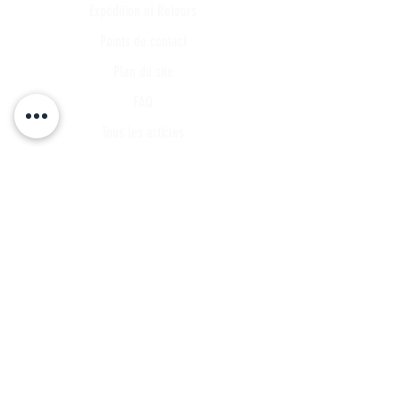
Expédition et Retours
Points de contact
Plan du site
FAQ
Tous les articles
Compte Client
Publications
A propos
Contact
Partenariat
Candidature
Parrainage
INSCRIVEZ VOUS A NOTRE LISTE DE
DIFFUSSION