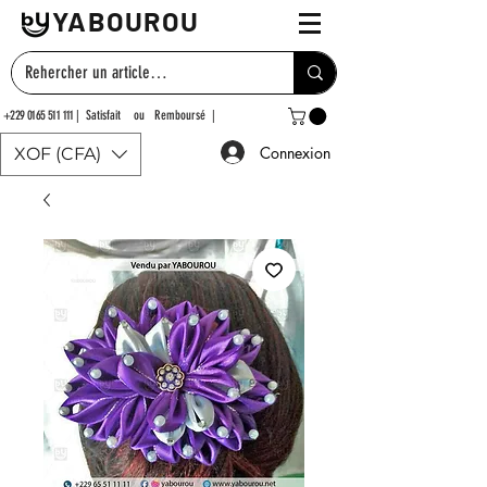
YABOUROU
+229 0165 511 111
| Satisfait ou Remboursé |
Connexion
XOF (CFA)