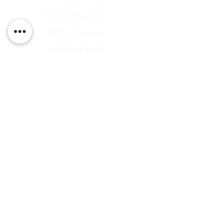
Méthodes de paiement
Commandes en Gros
Expédition et Retours
Points de contact
Plan du site
FAQ
Tous les articles
Compte Client
Publications
A propos
Contact
Partenariat
Candidature