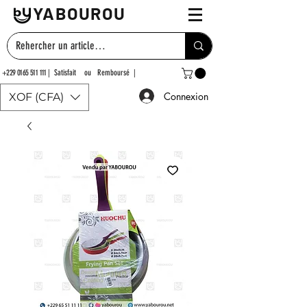
YABOUROU
+229 0165 511 111
| Satisfait ou Remboursé |
Connexion
XOF (CFA)