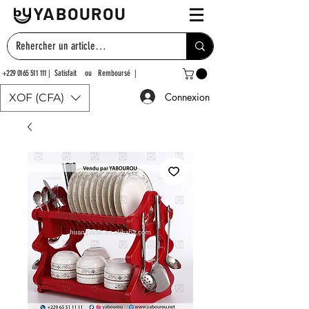
YABOUROU
+229 0165 511 111
| Satisfait ou Remboursé |
Connexion
XOF (CFA)