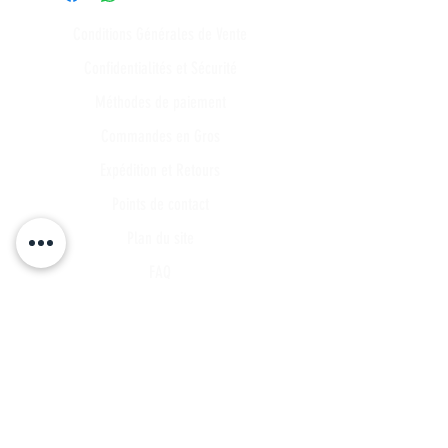
Conditions Générales de Vente
Confidentialités et Sécurité
Méthodes de paiement
Commandes en Gros
Expédition et Retours
Points de contact
Plan du site
FAQ
Tous les articles
Compte Client
Publications
A propos
Contact