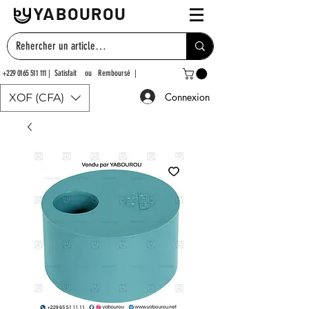
YABOUROU
+229 0165 511 111
| Satisfait ou Remboursé |
Connexion
XOF (CFA)