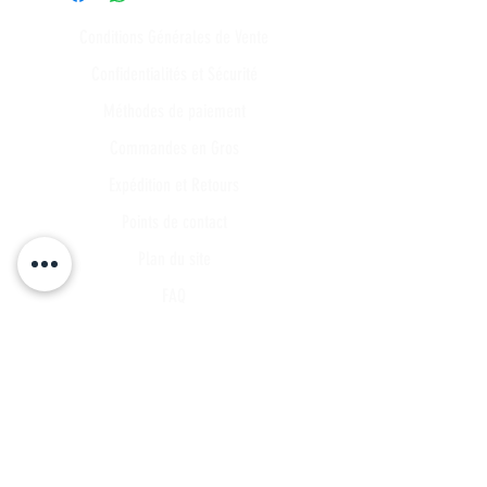
Conditions Générales de Vente
Confidentialités et Sécurité
Méthodes de paiement
Commandes en Gros
Expédition et Retours
Points de contact
Plan du site
FAQ
Tous les articles
Compte Client
Publications
A propos
Contact