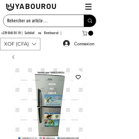
YABOUROU
+229 0165 511 111
| Satisfait ou Remboursé |
Connexion
XOF (CFA)