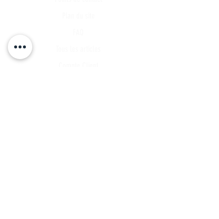
Plan du site
FAQ
Tous les articles
Compte Client
Publications
A propos
Contact
Partenariat
Candidature
Parrainage
INSCRIVEZ VOUS A NOTRE LISTE DE
DIFFUSSION
Ne manquez aucune actualités...