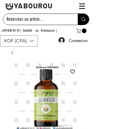
YABOUROU
+229 0165 511 111
| Satisfait ou Remboursé |
Connexion
XOF (CFA)