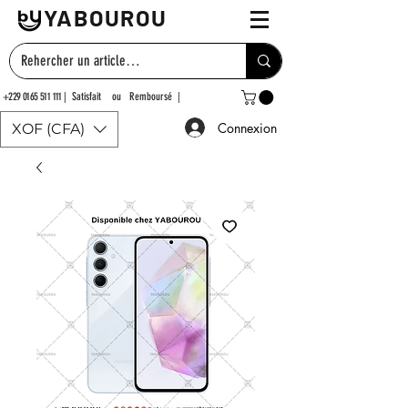
YABOUROU
+229 0165 511 111
| Satisfait ou Remboursé |
Connexion
XOF (CFA)