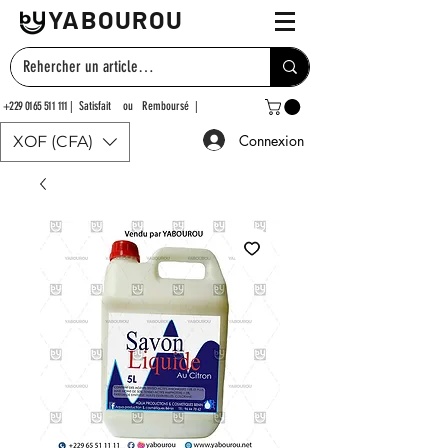
YABOUROU
+229 0165 511 111
| Satisfait ou Remboursé |
Connexion
XOF (CFA)