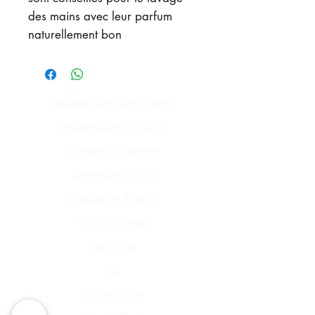
des mains avec leur parfum
naturellement bon
Conditions Générales de Vente
Confidentialités et Sécurité
Méthodes de paiement
Commandes en Gros
Expédition et Retours
Points de contact
Plan du site
FAQ
Tous les articles