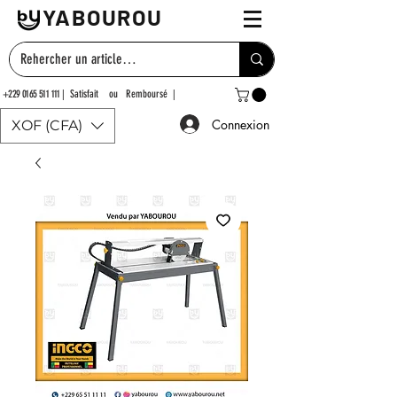
YABOUROU
+229 0165 511 111
| Satisfait ou Remboursé |
Connexion
XOF (CFA)