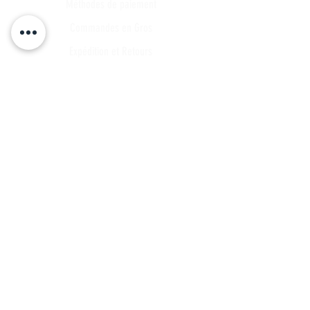
Méthodes de paiement
Commandes en Gros
Expédition et Retours
Points de contact
Plan du site
FAQ
Tous les articles
Compte Client
Publications
A propos
Contact
Partenariat
Candidature
Parrainage