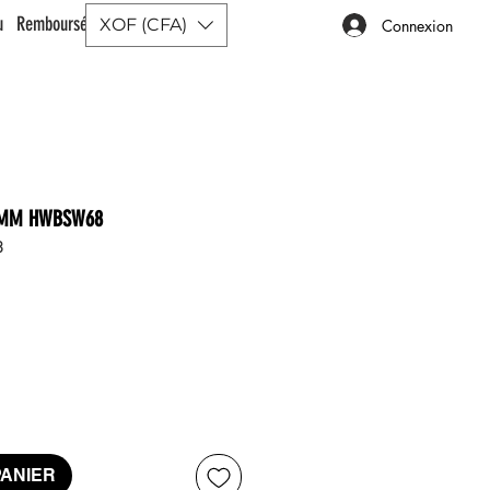
ou Remboursé |
XOF (CFA)
Connexion
50MM HWBSW68
8
x
PANIER