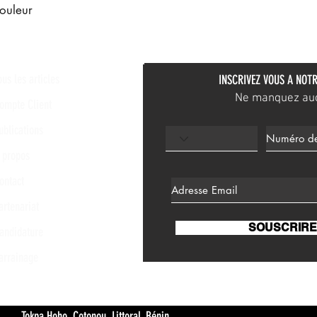
ouleur
ous les articles
INSCRIVEZ VOUS A NOTR
Ne manquez aucu
ompte Client
ublications
 propos
ontact
artenariat
SOUSCRIRE
andidature
arrainage
 Hoho, Cotonou, Littoral, Bénin