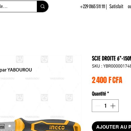
+229 0165 511 111
| Satisfait 
SCIE DROITE 6"-1
SKU : YBR00000174
Pri
2 400 F CFA
Quantité
*
AJOUTER AU 