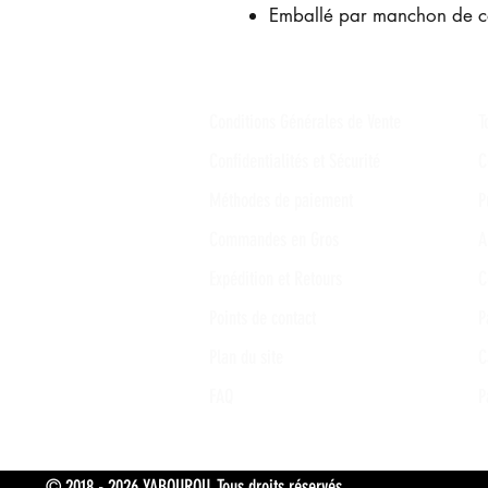
Emballé par manchon de c
Conditions Générales de Vente
T
Confidentialités et Sécurité
C
Méthodes de paiement
P
Commandes en Gros
A
Expédition et Retours
C
Points de contact
P
Plan du site
C
FAQ
P
© 2018 - 2026 YABOUROU, Tous droits réservés. Tokpa