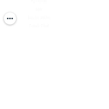
Plan du site
FAQ
Tous les articles
Compte Client
Publications
A propos
Contact
Partenariat
Candidature
Parrainage
INSCRIVEZ VOUS A NOTRE LISTE DE
DIFFUSSION
Ne manquez aucune actualités...