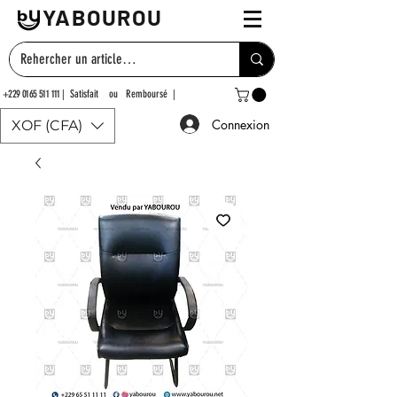
YABOUROU
+229 0165 511 111
| Satisfait ou Remboursé |
Connexion
XOF (CFA)