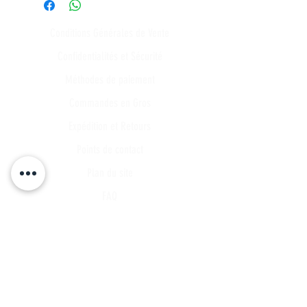
Conditions Générales de Vente
Confidentialités et Sécurité
Méthodes de paiement
Commandes en Gros
Expédition et Retours
Points de contact
Plan du site
FAQ
Tous les articles
Compte Client
Publications
A propos