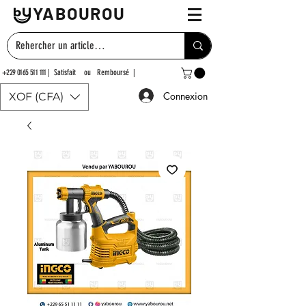
YABOUROU
+229 0165 511 111
| Satisfait ou Remboursé |
Connexion
XOF (CFA)