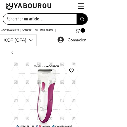
YABOUROU
+229 0165 511 111
| Satisfait ou Remboursé |
Connexion
XOF (CFA)