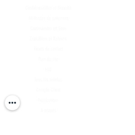
Confidentialités et Sécurité
Méthodes de paiement
Commandes en Gros
Expédition et Retours
Points de contact
Plan du site
FAQ
Tous les articles
Compte Client
Publications
A propos
Contact
Partenariat