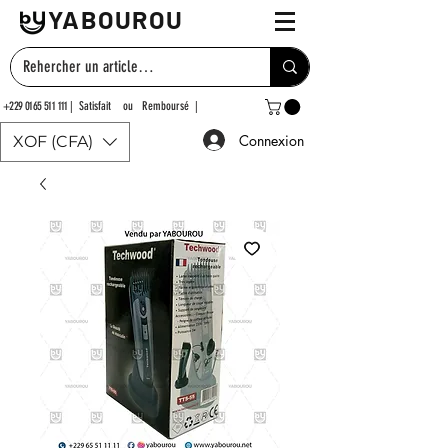
YABOUROU
+229 0165 511 111
| Satisfait ou Remboursé |
Connexion
XOF (CFA)