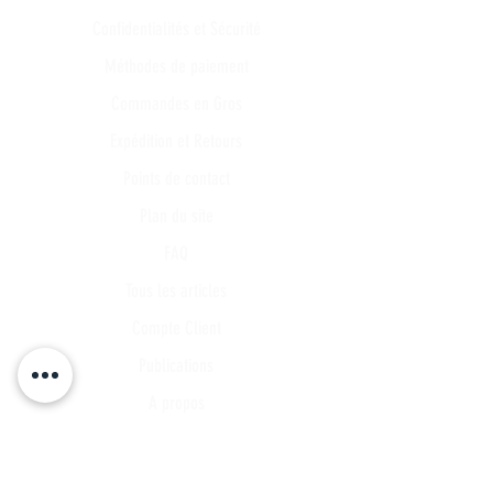
Confidentialités et Sécurité
Méthodes de paiement
Commandes en Gros
Expédition et Retours
Points de contact
Plan du site
FAQ
Tous les articles
Compte Client
Publications
A propos
Contact
Partenariat