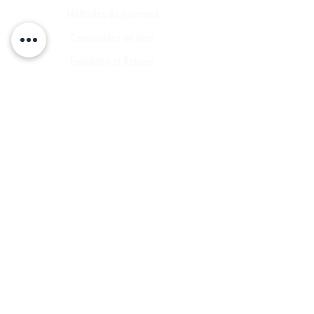
Méthodes de paiement
Commandes en Gros
Expédition et Retours
Points de contact
Plan du site
FAQ
Tous les articles
Compte Client
Publications
A propos
Contact
Partenariat
Candidature