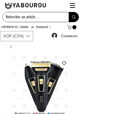
YABOUROU
+229 0165 511 111
| Satisfait ou Remboursé |
Connexion
XOF (CFA)