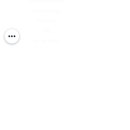
Expédition et Retours
Points de contact
Plan du site
FAQ
Tous les articles
Compte Client
Publications
A propos
Contact
Partenariat
Candidature
Parrainage
INSCRIVEZ VOUS A NOTRE LISTE DE
DIFFUSSION