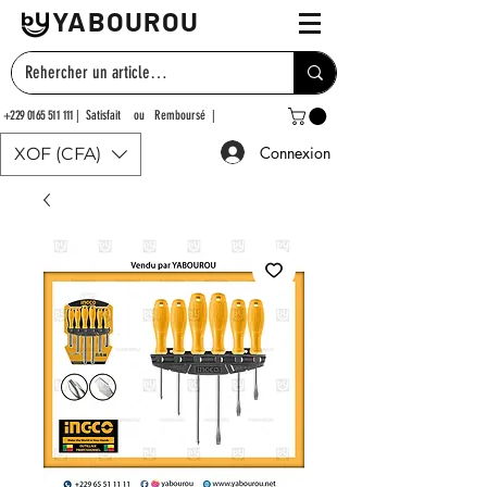
YABOUROU
+229 0165 511 111
| Satisfait ou Remboursé |
Connexion
XOF (CFA)