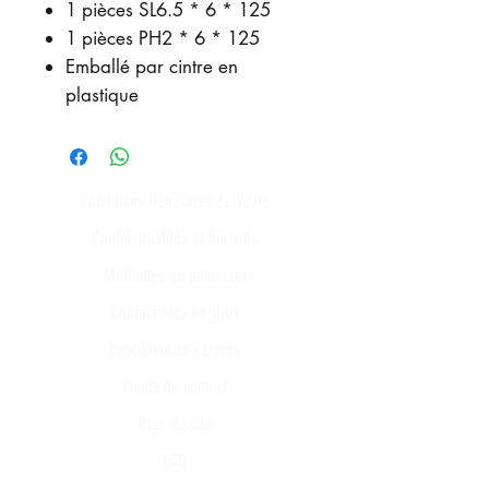
1 pièces SL6.5 * 6 * 125
1 pièces PH2 * 6 * 125
Emballé par cintre en
plastique
Conditions Générales de Vente
Confidentialités et Sécurité
Méthodes de paiement
Commandes en Gros
Expédition et Retours
Points de contact
Plan du site
FAQ