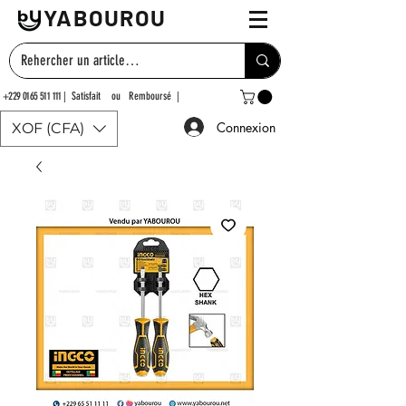
YABOUROU
+229 0165 511 111
| Satisfait ou Remboursé |
Connexion
XOF (CFA)