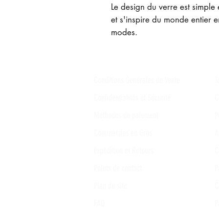
Le design du verre est simple 
et s'inspire du monde entier e
modes.
Conditions Générales de Vente
T
Confidentialités et Sécurité
C
Méthodes de paiement
P
Commandes en Gros
A
Expédition et Retours
C
Points de contact
P
Plan du site
C
FAQ
P