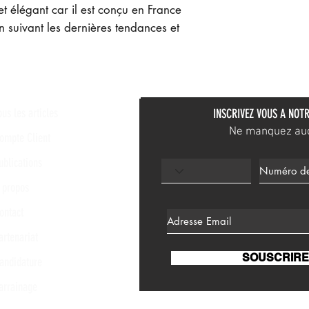
et élégant car il est conçu en France
n suivant les dernières tendances et
ous les articles
INSCRIVEZ VOUS A NOTR
Ne manquez aucu
ompte Client
ublications
 propos
ontact
artenariat
SOUSCRIRE
andidature
arrainage