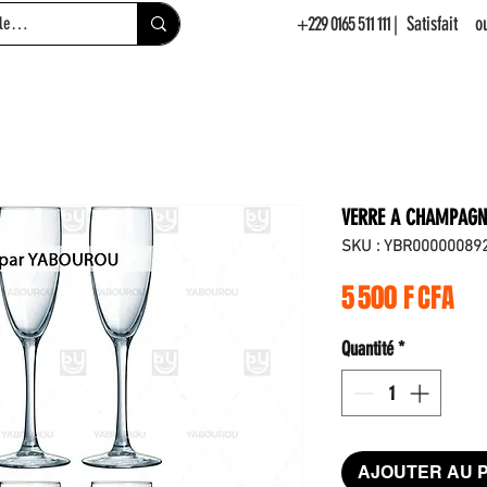
+229 0165 511 111
| Satisfait 
VERRE A CHAMPAGNE
SKU : YBR00000089
Pri
5 500 F CFA
Quantité
*
AJOUTER AU 