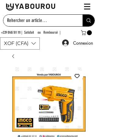
YABOUROU
+229 0165 511 111
| Satisfait ou Remboursé |
Connexion
XOF (CFA)