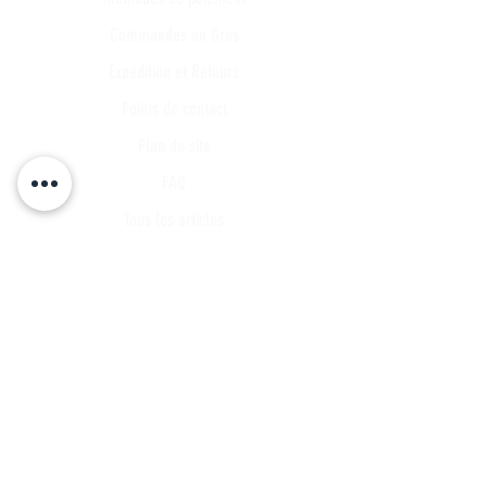
Commandes en Gros
Expédition et Retours
Points de contact
Plan du site
FAQ
Tous les articles
Compte Client
Publications
A propos
Contact
Partenariat
Candidature
Parrainage