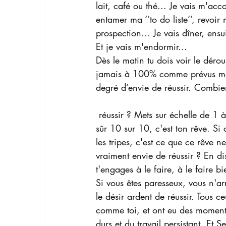
lait, café ou thé... Je vais m'ac
entamer ma ‘’to do liste’’, revoir
prospection… Je vais dîner, ensuit
Et je vais m'endormir...
Dès le matin tu dois voir le déro
jamais à 100% comme prévus mai
degré d’envie de réussir. Combie
 réussir ? Mets sur échelle de 1 à 10, de combien voudrais-tu réussir ta vie. 10 sur 10 ? Bien 
sûr 10 sur 10, c'est ton rêve. Si c
les tripes, c'est ce que ce rêve n
vraiment envie de réussir ? En dis
t'engages à le faire, à le faire bi
Si vous êtes paresseux, vous n'arr
le désir ardent de réussir. Tous c
comme toi, et ont eu des moments
durs et du travail persistant. Et 