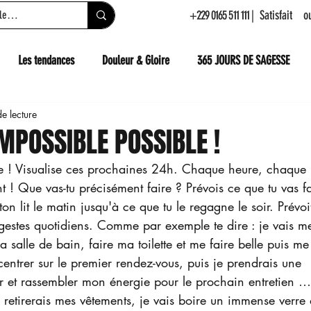
+229 0165 511 111
| Satisfait 
Les tendances
Douleur & Gloire
365 JOURS DE SAGESSE
e lecture
IMPOSSIBLE POSSIBLE !
née ! Visualise ces prochaines 24h. Chaque heure, chaque 
! Que vas-tu précisément faire ? Prévois ce que tu vas fa
on lit le matin jusqu'à ce que tu le regagne le soir. Prévoi
 gestes quotidiens. Comme par exemple te dire : je vais m
la salle de bain, faire ma toilette et me faire belle puis me
centrer sur le premier rendez-vous, puis je prendrais une 
 et rassembler mon énergie pour le prochain entretien …
je retirerais mes vêtements, je vais boire un immense verre