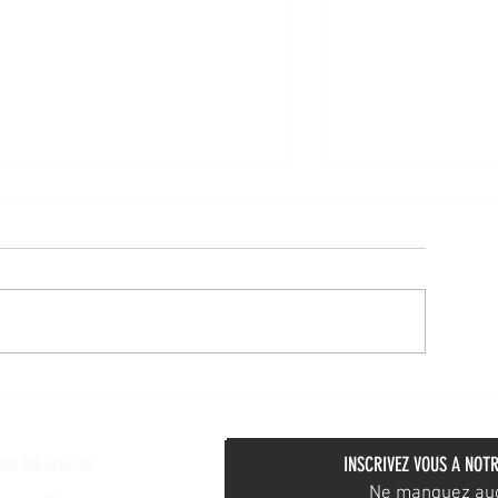
ur l'auto-relance
Amélioration cons
ous les articles
INSCRIVEZ VOUS A NOTR
Ne manquez aucu