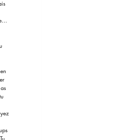
ais 
... 
u 
er 
 as 
tu 
ayez 
 
ups 
Tu 