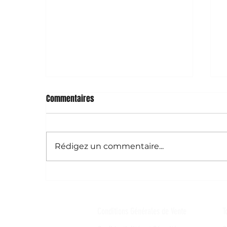
Commentaires
S
Rédigez un commentaire...
À la renaissance des cendres de
l'échec
Conditions Générales de Vente
T