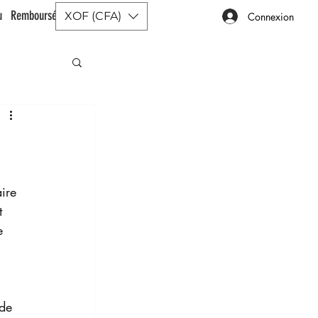
ou Remboursé |
XOF (CFA)
Connexion
ire 
t 
e 
 
 de 