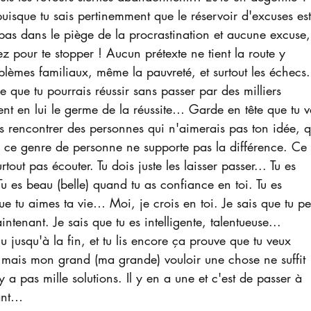
 puisque tu sais pertinemment que le réservoir d'excuses es
pas dans le piège de la procrastination et aucune excuse,
z pour te stopper ! Aucun prétexte ne tient la route y 
blèmes familiaux, même la pauvreté, et surtout les échecs.
e que tu pourrais réussir sans passer par des milliers 
nt en lui le germe de la réussite… Garde en tête que tu v
s rencontrer des personnes qui n'aimerais pas ton idée, q
e ce genre de personne ne supporte pas la différence. Ce 
out pas écouter. Tu dois juste les laisser passer... Tu es 
Tu es beau (belle) quand tu as confiance en toi. Tu es 
e tu aimes ta vie… Moi, je crois en toi. Je sais que tu p
ntenant. Je sais que tu es intelligente, talentueuse... 
u jusqu'à la fin, et tu lis encore ça prouve que tu veux 
 mais mon grand (ma grande) vouloir une chose ne suffit 
n'y a pas mille solutions. Il y en a une et c'est de passer à 
nant…