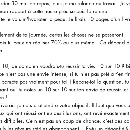
corder 30 min de repos, puis je me relance au travail. Je v
 mon rapport à cette heure précise puis faire une 
e je vais m'hydrater la peau. Je lirais 10 pages d'un livre
ulement de ta journée, certes les choses ne se passeront 
s tu peux en réaliser 70% ou plus même ! Ça dépend d
n 
e n'est pas une envie intense, si tu n'es pas prêt à t'en tir
e compte pas vraiment pour toi ! Repose-toi la question, tu
ant oui tu notes un 10 sur 10 sur ton envie de réussir, et 
en !
iverais jamais à atteindre votre objectif. Il faut que vous 
eux qui ont réussi ont eu des illusions, ont rêvé exactement
 difficiles. Ce n'est pas un coup de chance, c'est des co
Seuls les rêveurs stériles abandonnent… Es-tu un dégonflé ? 