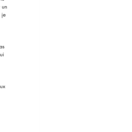
t un 
 je 
 
as 
ui 
eux 