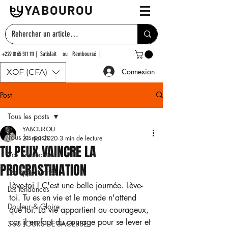
YABOUROU
+229 0165 511 111
| Satisfait ou Remboursé |
Connexion
XOF (CFA)
Post
Tous les posts
YABOUROU
Tous les posts
21 mai 2020
3 min de lecture
TU PEUX VAINCRE LA
Vos nouveautés
PROCRASTINATION
Les opportunités
Lève-toi ! C'est une belle journée. Lève-
Les tendances
toi. Tu es en vie et le monde n'attend 
Douleur & Gloire
que toi. La vie appartient au courageux, 
car il en faut du courage pour se lever et 
365 JOURS DE SAGESSE